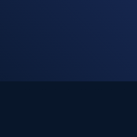
taxnovis
Wirtschaftsprüfer
+ Steuerberater PartGmbB